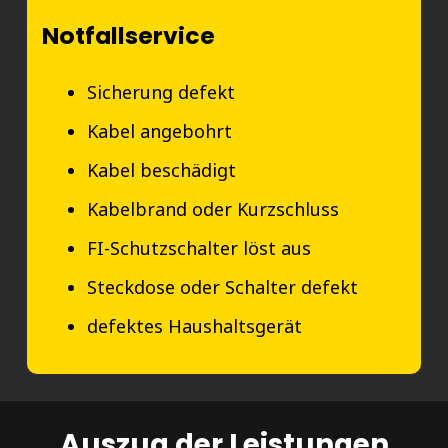
Notfallservice
Sicherung defekt
Kabel angebohrt
Kabel beschädigt
Kabelbrand oder Kurzschluss
FI-Schutzschalter löst aus
Steckdose oder Schalter defekt
defektes Haushaltsgerät
Auszug der Leistungen