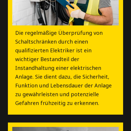
Die regelmäßige Überprüfung von
Schaltschränken durch einen
qualifizierten Elektriker ist ein
wichtiger Bestandteil der
Instandhaltung einer elektrischen
Anlage. Sie dient dazu, die Sicherheit,
Funktion und Lebensdauer der Anlage
zu gewährleisten und potenzielle
Gefahren frühzeitig zu erkennen.