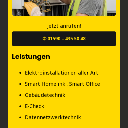
Jetzt anrufen!
✆ 01590 – 435 50 48
Leistungen
Elektroinstallationen aller Art
Smart Home inkl. Smart Office
Gebäudetechnik
E-Check
Datennetzwerktechnik