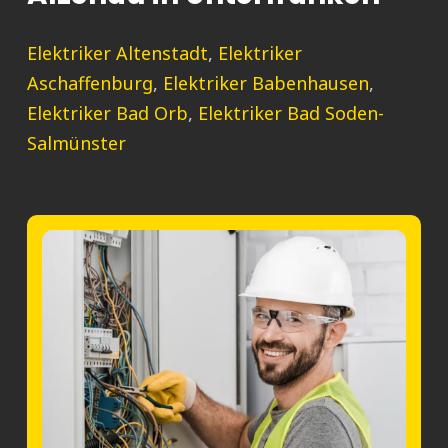
Elektriker Altenstadt
,
Elektriker
Aschaffenburg
,
Elektriker Babenhausen
,
Elektriker Bad Orb
,
Elektriker Bad Soden-
Salmünster