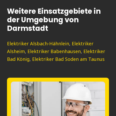
Weitere Einsatzgebiete in
der Umgebung von
Darmstadt
Elektriker Alsbach-Hähnlein
,
Elektriker
Alsheim
,
Elektriker Babenhausen
,
Elektriker
Bad König
,
Elektriker Bad Soden am Taunus