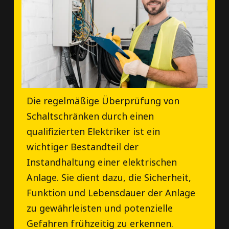
Die regelmäßige Überprüfung von
Schaltschränken durch einen
qualifizierten Elektriker ist ein
wichtiger Bestandteil der
Instandhaltung einer elektrischen
Anlage. Sie dient dazu, die Sicherheit,
Funktion und Lebensdauer der Anlage
zu gewährleisten und potenzielle
Gefahren frühzeitig zu erkennen.