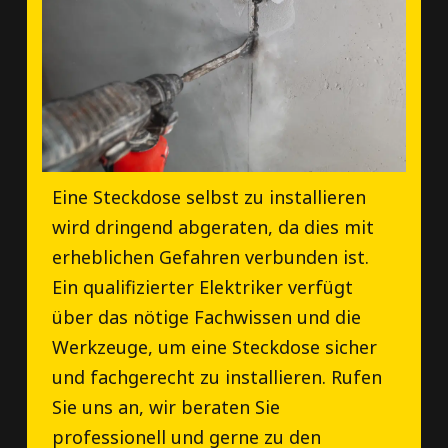
Eine Steckdose selbst zu installieren
wird dringend abgeraten, da dies mit
erheblichen Gefahren verbunden ist.
Ein qualifizierter Elektriker verfügt
über das nötige Fachwissen und die
Werkzeuge, um eine Steckdose sicher
und fachgerecht zu installieren. Rufen
Sie uns an, wir beraten Sie
professionell und gerne zu den