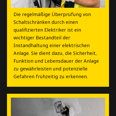
Die regelmäßige Überprüfung von
Schaltschränken durch einen
qualifizierten Elektriker ist ein
wichtiger Bestandteil der
Instandhaltung einer elektrischen
Anlage. Sie dient dazu, die Sicherheit,
Funktion und Lebensdauer der Anlage
zu gewährleisten und potenzielle
Gefahren frühzeitig zu erkennen.