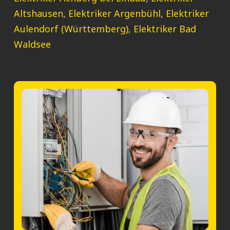
Altshausen
,
Elektriker Argenbühl
,
Elektriker
Aulendorf (Württemberg)
,
Elektriker Bad
Waldsee