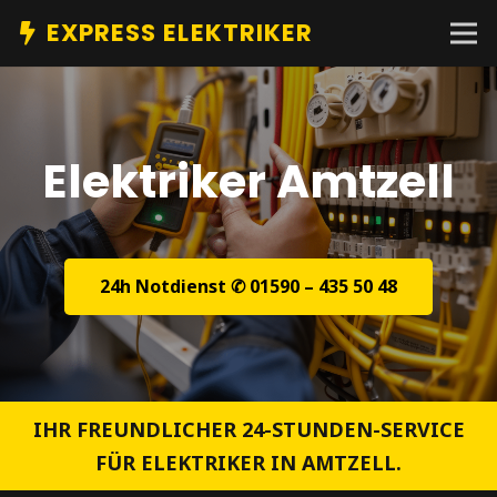
EXPRESS ELEKTRIKER
Elektriker Amtzell
24h Notdienst ✆ 01590 – 435 50 48
IHR FREUNDLICHER 24-STUNDEN-SERVICE
FÜR ELEKTRIKER IN AMTZELL.