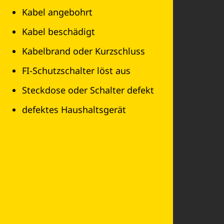
Kabel angebohrt
Kabel beschädigt
Kabelbrand oder Kurzschluss
FI-Schutzschalter löst aus
Steckdose oder Schalter defekt
defektes Haushaltsgerät