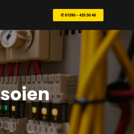
✆ 01590 – 435 50 48
rsoien