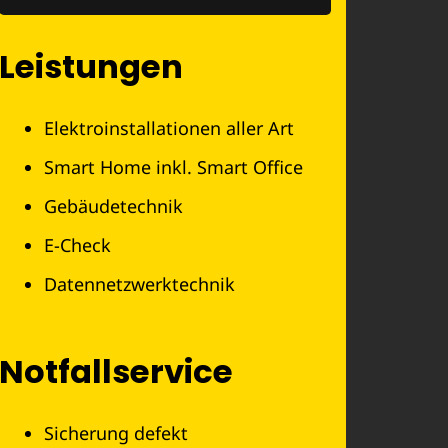
Leistungen
Elektroinstallationen aller Art
Smart Home inkl. Smart Office
Gebäudetechnik
E-Check
Datennetzwerktechnik
Notfallservice
Sicherung defekt