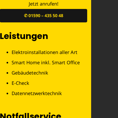
Jetzt anrufen!
✆ 01590 – 435 50 48
Leistungen
Elektroinstallationen aller Art
Smart Home inkl. Smart Office
Gebäudetechnik
E-Check
Datennetzwerktechnik
Notfallservice