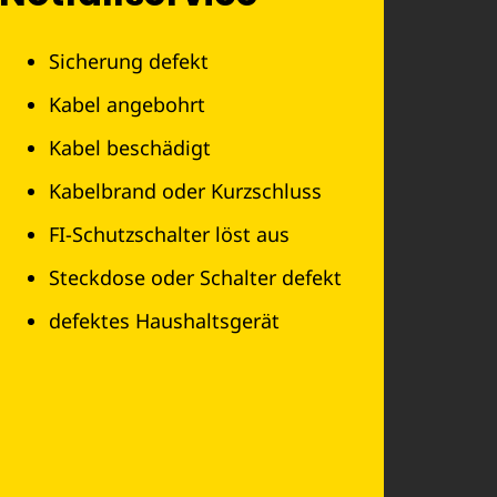
Sicherung defekt
Kabel angebohrt
Kabel beschädigt
Kabelbrand oder Kurzschluss
FI-Schutzschalter löst aus
Steckdose oder Schalter defekt
defektes Haushaltsgerät