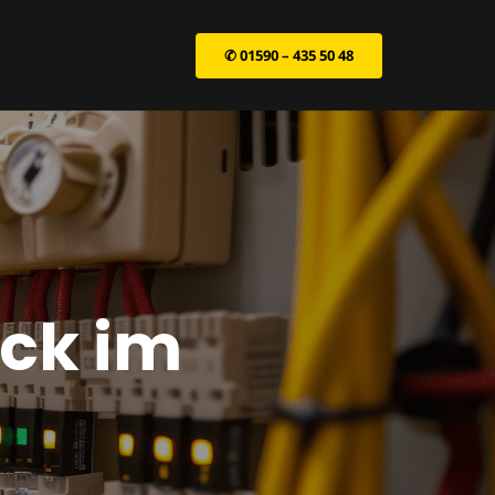
✆ 01590 – 435 50 48
eck im