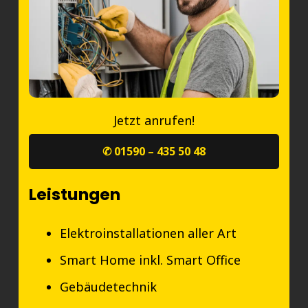
Jetzt anrufen!
✆ 01590 – 435 50 48
Leistungen
Elektroinstallationen aller Art
Smart Home inkl. Smart Office
Gebäudetechnik