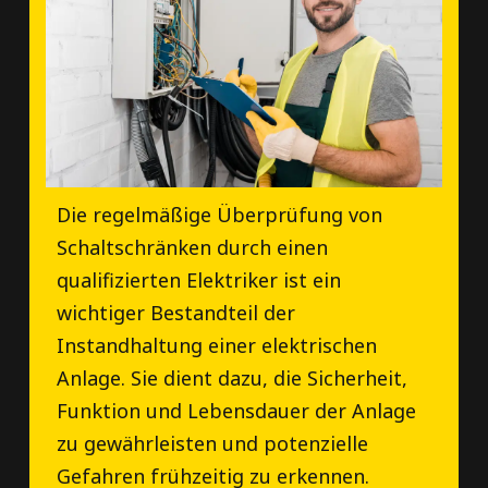
Die regelmäßige Überprüfung von
Schaltschränken durch einen
qualifizierten Elektriker ist ein
wichtiger Bestandteil der
Instandhaltung einer elektrischen
Anlage. Sie dient dazu, die Sicherheit,
Funktion und Lebensdauer der Anlage
zu gewährleisten und potenzielle
Gefahren frühzeitig zu erkennen.