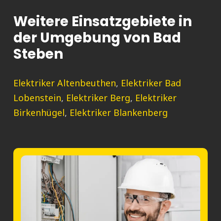
Weitere Einsatzgebiete in
der Umgebung von Bad
Steben
Elektriker Altenbeuthen
,
Elektriker Bad
Lobenstein
,
Elektriker Berg
,
Elektriker
Birkenhügel
,
Elektriker Blankenberg