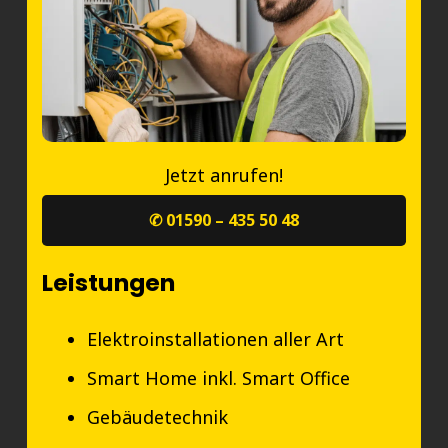
Jetzt anrufen!
✆ 01590 – 435 50 48
Leistungen
Elektroinstallationen aller Art
Smart Home inkl. Smart Office
Gebäudetechnik