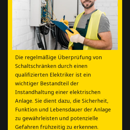
Die regelmäßige Überprüfung von
Schaltschränken durch einen
qualifizierten Elektriker ist ein
wichtiger Bestandteil der
Instandhaltung einer elektrischen
Anlage. Sie dient dazu, die Sicherheit,
Funktion und Lebensdauer der Anlage
zu gewährleisten und potenzielle
Gefahren frühzeitig zu erkennen.