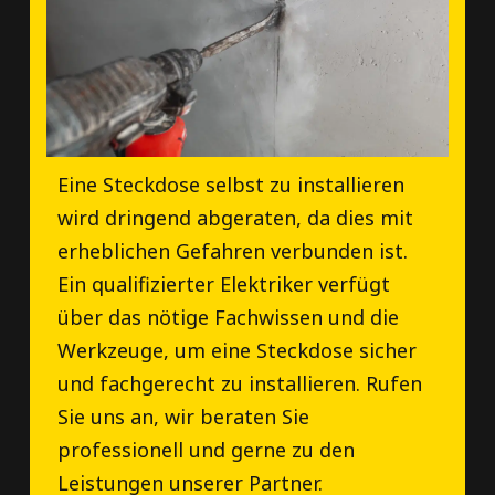
Eine Steckdose selbst zu installieren
wird dringend abgeraten, da dies mit
erheblichen Gefahren verbunden ist.
Ein qualifizierter Elektriker verfügt
über das nötige Fachwissen und die
Werkzeuge, um eine Steckdose sicher
und fachgerecht zu installieren. Rufen
Sie uns an, wir beraten Sie
professionell und gerne zu den
Leistungen unserer Partner.