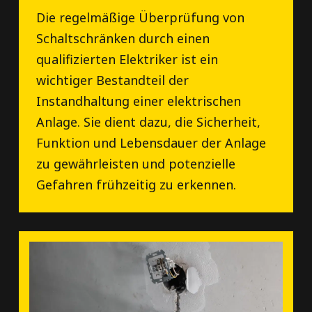
Die regelmäßige Überprüfung von
Schaltschränken durch einen
qualifizierten Elektriker ist ein
wichtiger Bestandteil der
Instandhaltung einer elektrischen
Anlage. Sie dient dazu, die Sicherheit,
Funktion und Lebensdauer der Anlage
zu gewährleisten und potenzielle
Gefahren frühzeitig zu erkennen.