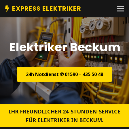
EXPRESS ELEKTRIKER
Elektriker Beckum
24h Notdienst ✆ 01590 – 435 50 48
IHR FREUNDLICHER 24-STUNDEN-SERVICE
FÜR ELEKTRIKER IN BECKUM.