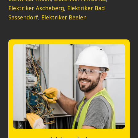
Elektriker Ascheberg
,
Elektriker Bad
Sassendorf
,
Elektriker Beelen