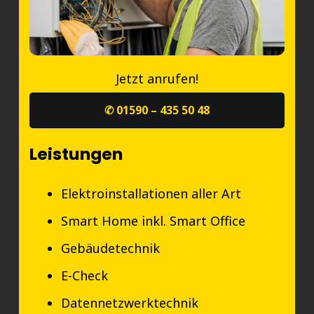
Jetzt anrufen!
✆ 01590 – 435 50 48
Leistungen
Elektroinstallationen aller Art
Smart Home inkl. Smart Office
Gebäudetechnik
E-Check
Datennetzwerktechnik