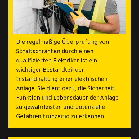
Die regelmäßige Überprüfung von
Schaltschränken durch einen
qualifizierten Elektriker ist ein
wichtiger Bestandteil der
Instandhaltung einer elektrischen
Anlage. Sie dient dazu, die Sicherheit,
Funktion und Lebensdauer der Anlage
zu gewährleisten und potenzielle
Gefahren frühzeitig zu erkennen.