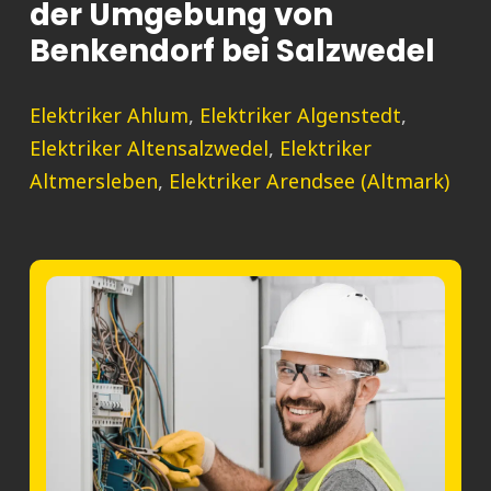
der Umgebung von
Benkendorf bei Salzwedel
Elektriker Ahlum
,
Elektriker Algenstedt
,
Elektriker Altensalzwedel
,
Elektriker
Altmersleben
,
Elektriker Arendsee (Altmark)