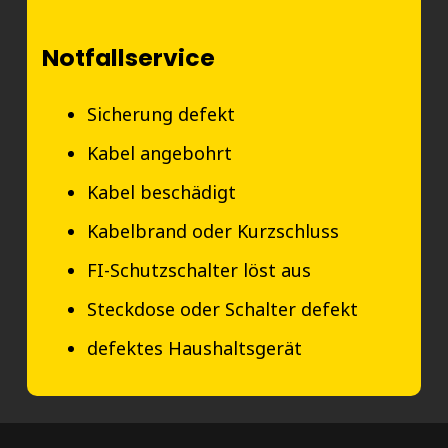
Notfallservice
Sicherung defekt
Kabel angebohrt
Kabel beschädigt
Kabelbrand oder Kurzschluss
FI-Schutzschalter löst aus
Steckdose oder Schalter defekt
defektes Haushaltsgerät