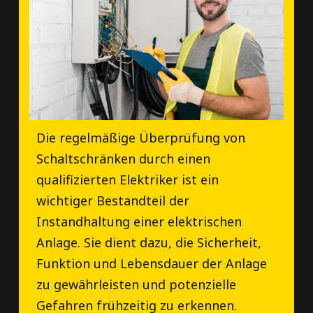
Die regelmäßige Überprüfung von
Schaltschränken durch einen
qualifizierten Elektriker ist ein
wichtiger Bestandteil der
Instandhaltung einer elektrischen
Anlage. Sie dient dazu, die Sicherheit,
Funktion und Lebensdauer der Anlage
zu gewährleisten und potenzielle
Gefahren frühzeitig zu erkennen.