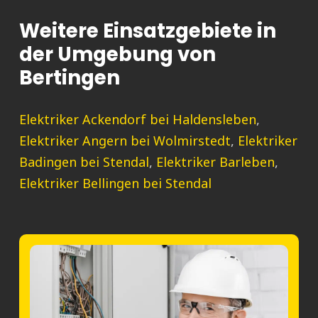
Weitere Einsatzgebiete in
der Umgebung von
Bertingen
Elektriker Ackendorf bei Haldensleben
,
Elektriker Angern bei Wolmirstedt
,
Elektriker
Badingen bei Stendal
,
Elektriker Barleben
,
Elektriker Bellingen bei Stendal