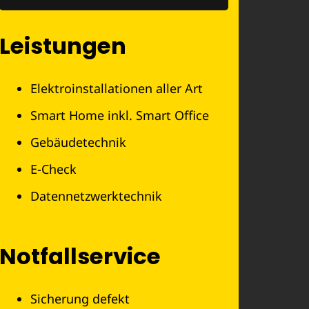
Leistungen
Elektroinstallationen aller Art
Smart Home inkl. Smart Office
Gebäudetechnik
E-Check
Datennetzwerktechnik
Notfallservice
Sicherung defekt