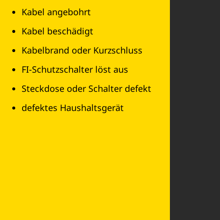
Kabel angebohrt
Kabel beschädigt
Kabelbrand oder Kurzschluss
FI-Schutzschalter löst aus
Steckdose oder Schalter defekt
defektes Haushaltsgerät