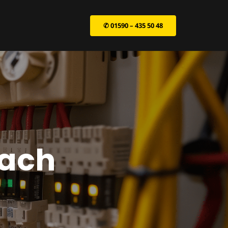
✆ 01590 – 435 50 48
bach