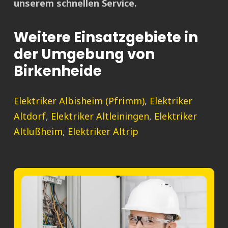
unserem schnellen Service.
Weitere Einsatzgebiete in
der Umgebung von
Birkenheide
Elektriker Albisheim (Pfrimm)
,
Elektriker
Altdorf
,
Elektriker Altleiningen
,
Elektriker
Altlußheim
,
Elektriker Altrip