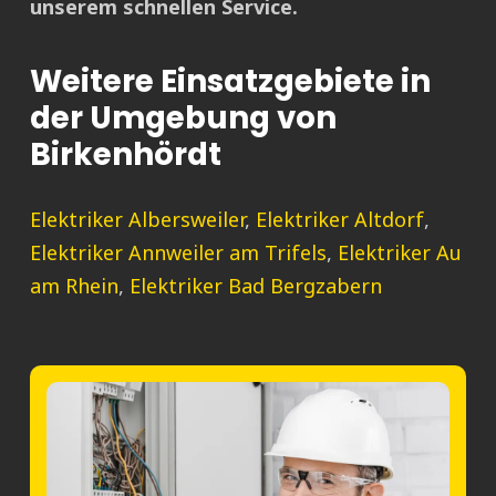
unserem schnellen Service.
Weitere Einsatzgebiete in
der Umgebung von
Birkenhördt
Elektriker Albersweiler
,
Elektriker Altdorf
,
Elektriker Annweiler am Trifels
,
Elektriker Au
am Rhein
,
Elektriker Bad Bergzabern