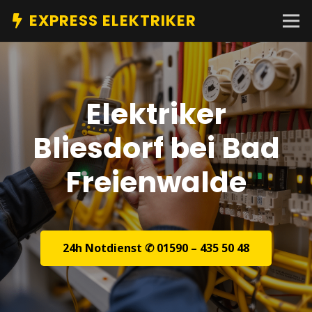
EXPRESS ELEKTRIKER
Elektriker
Bliesdorf bei Bad
Freienwalde
24h Notdienst ✆ 01590 – 435 50 48