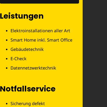
Leistungen
Elektroinstallationen aller Art
Smart Home inkl. Smart Office
Gebäudetechnik
E-Check
Datennetzwerktechnik
Notfallservice
Sicherung defekt