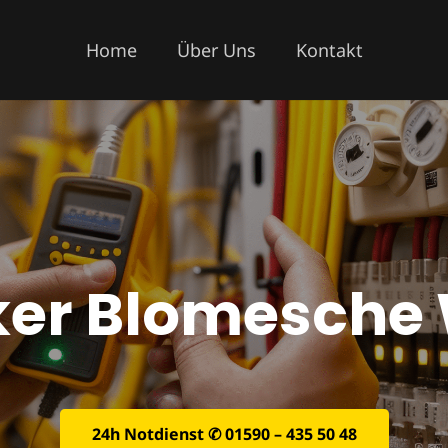
Home
Über Uns
Kontakt
iker Blomesche 
24h Notdienst ✆ 01590 – 435 50 48