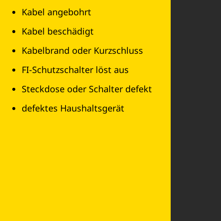
Kabel angebohrt
Kabel beschädigt
Kabelbrand oder Kurzschluss
FI-Schutzschalter löst aus
Steckdose oder Schalter defekt
defektes Haushaltsgerät