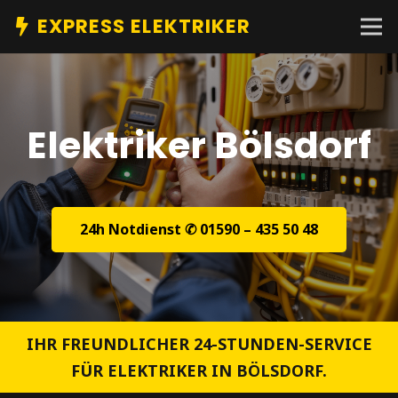
EXPRESS ELEKTRIKER
Elektriker Bölsdorf
24h Notdienst ✆ 01590 – 435 50 48
IHR FREUNDLICHER 24-STUNDEN-SERVICE
FÜR ELEKTRIKER IN BÖLSDORF.