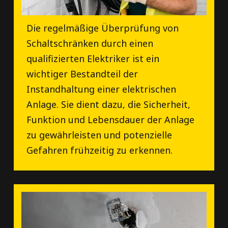
Die regelmäßige Überprüfung von
Schaltschränken durch einen
qualifizierten Elektriker ist ein
wichtiger Bestandteil der
Instandhaltung einer elektrischen
Anlage. Sie dient dazu, die Sicherheit,
Funktion und Lebensdauer der Anlage
zu gewährleisten und potenzielle
Gefahren frühzeitig zu erkennen.