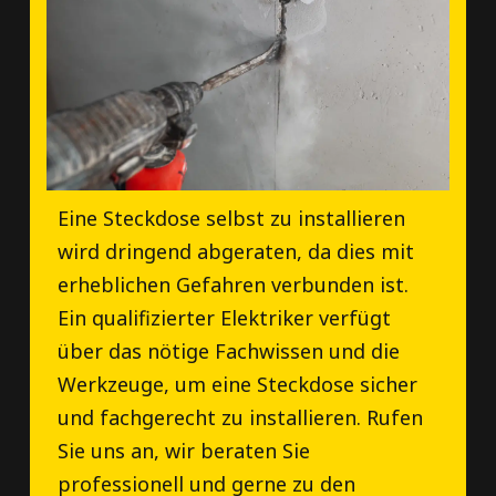
Eine Steckdose selbst zu installieren
wird dringend abgeraten, da dies mit
erheblichen Gefahren verbunden ist.
Ein qualifizierter Elektriker verfügt
über das nötige Fachwissen und die
Werkzeuge, um eine Steckdose sicher
und fachgerecht zu installieren. Rufen
Sie uns an, wir beraten Sie
professionell und gerne zu den