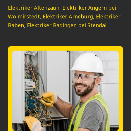
Elektriker Altenzaun
,
Elektriker Angern bei
Wolmirstedt
,
Elektriker Arneburg
,
Elektriker
Baben
,
Elektriker Badingen bei Stendal