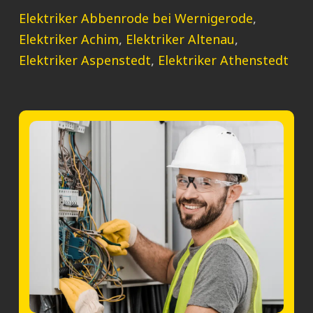
Elektriker Abbenrode bei Wernigerode
,
Elektriker Achim
,
Elektriker Altenau
,
Elektriker Aspenstedt
,
Elektriker Athenstedt