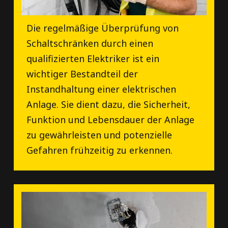
Die regelmäßige Überprüfung von
Schaltschränken durch einen
qualifizierten Elektriker ist ein
wichtiger Bestandteil der
Instandhaltung einer elektrischen
Anlage. Sie dient dazu, die Sicherheit,
Funktion und Lebensdauer der Anlage
zu gewährleisten und potenzielle
Gefahren frühzeitig zu erkennen.