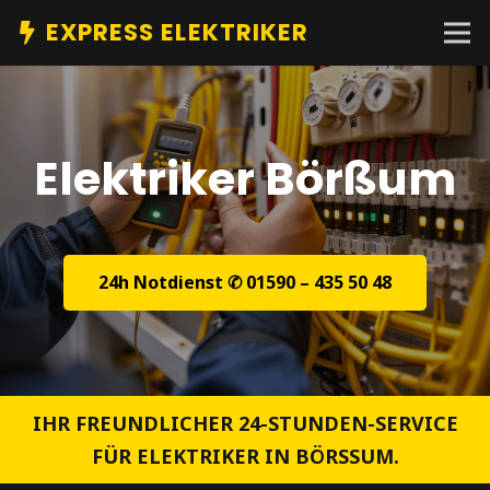
EXPRESS ELEKTRIKER
Elektriker Börßum
24h Notdienst ✆ 01590 – 435 50 48
IHR FREUNDLICHER 24-STUNDEN-SERVICE
FÜR ELEKTRIKER IN BÖRSSUM.