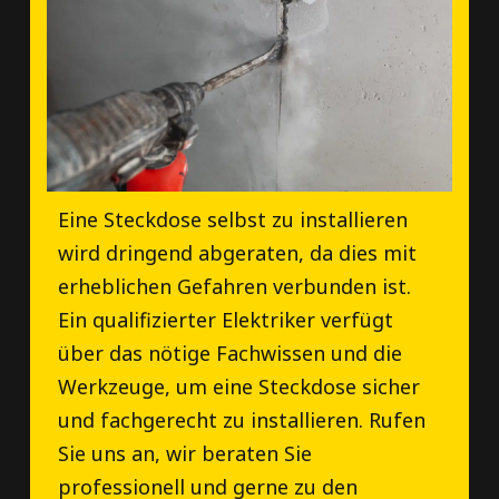
Eine Steckdose selbst zu installieren
wird dringend abgeraten, da dies mit
erheblichen Gefahren verbunden ist.
Ein qualifizierter Elektriker verfügt
über das nötige Fachwissen und die
Werkzeuge, um eine Steckdose sicher
und fachgerecht zu installieren. Rufen
Sie uns an, wir beraten Sie
professionell und gerne zu den