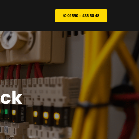
✆ 01590 – 435 50 48
ick