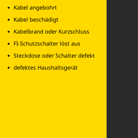
Kabel angebohrt
Kabel beschädigt
Kabelbrand oder Kurzschluss
FI-Schutzschalter löst aus
Steckdose oder Schalter defekt
defektes Haushaltsgerät