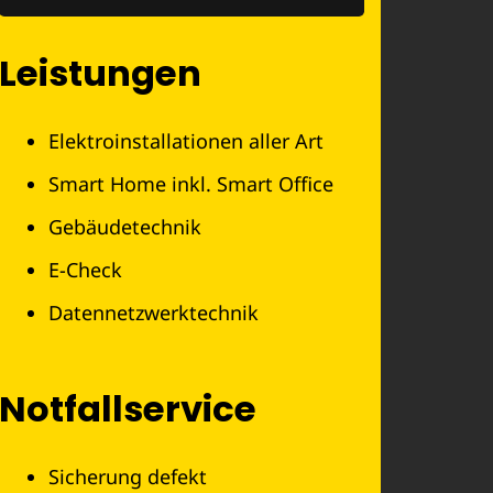
Leistungen
Elektroinstallationen aller Art
Smart Home inkl. Smart Office
Gebäudetechnik
E-Check
Datennetzwerktechnik
Notfallservice
Sicherung defekt