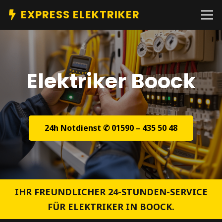
EXPRESS ELEKTRIKER
Elektriker Boock
24h Notdienst ✆ 01590 – 435 50 48
IHR FREUNDLICHER 24-STUNDEN-SERVICE
FÜR ELEKTRIKER IN BOOCK.