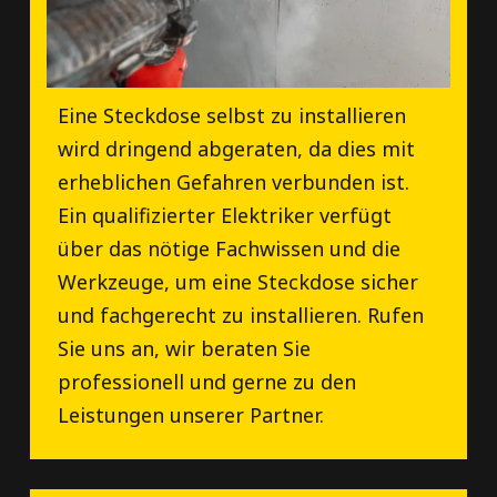
Eine Steckdose selbst zu installieren
wird dringend abgeraten, da dies mit
erheblichen Gefahren verbunden ist.
Ein qualifizierter Elektriker verfügt
über das nötige Fachwissen und die
Werkzeuge, um eine Steckdose sicher
und fachgerecht zu installieren. Rufen
Sie uns an, wir beraten Sie
professionell und gerne zu den
Leistungen unserer Partner.