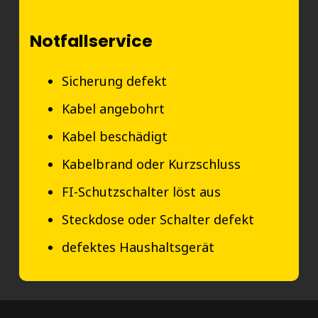
Notfallservice
Sicherung defekt
Kabel angebohrt
Kabel beschädigt
Kabelbrand oder Kurzschluss
FI-Schutzschalter löst aus
Steckdose oder Schalter defekt
defektes Haushaltsgerät