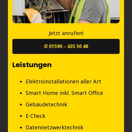
Jetzt anrufen!
✆ 01590 – 435 50 48
Leistungen
Elektroinstallationen aller Art
Smart Home inkl. Smart Office
Gebäudetechnik
E-Check
Datennetzwerktechnik