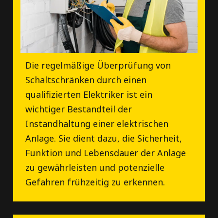
Die regelmäßige Überprüfung von
Schaltschränken durch einen
qualifizierten Elektriker ist ein
wichtiger Bestandteil der
Instandhaltung einer elektrischen
Anlage. Sie dient dazu, die Sicherheit,
Funktion und Lebensdauer der Anlage
zu gewährleisten und potenzielle
Gefahren frühzeitig zu erkennen.