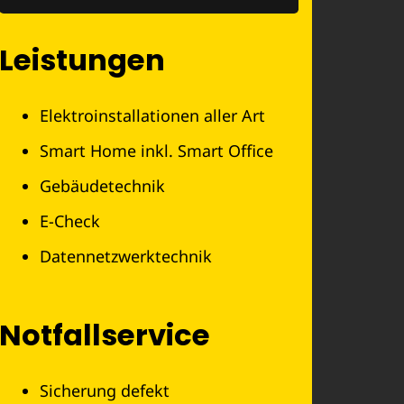
Leistungen
Elektroinstallationen aller Art
Smart Home inkl. Smart Office
Gebäudetechnik
E-Check
Datennetzwerktechnik
Notfallservice
Sicherung defekt