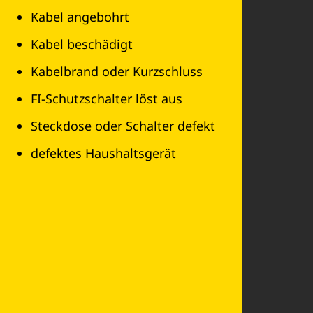
Kabel angebohrt
Kabel beschädigt
Kabelbrand oder Kurzschluss
FI-Schutzschalter löst aus
Steckdose oder Schalter defekt
defektes Haushaltsgerät