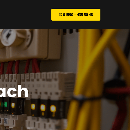
✆ 01590 – 435 50 48
bach