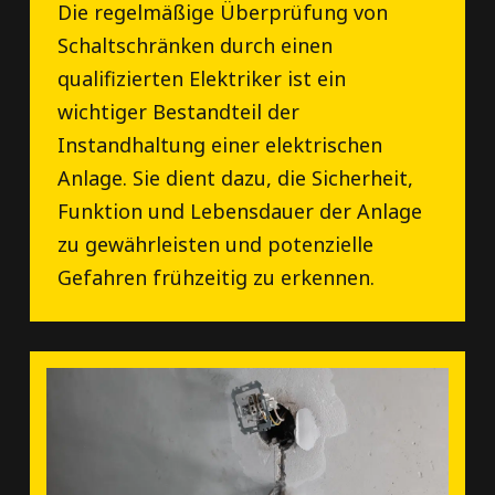
Die regelmäßige Überprüfung von
Schaltschränken durch einen
qualifizierten Elektriker ist ein
wichtiger Bestandteil der
Instandhaltung einer elektrischen
Anlage. Sie dient dazu, die Sicherheit,
Funktion und Lebensdauer der Anlage
zu gewährleisten und potenzielle
Gefahren frühzeitig zu erkennen.