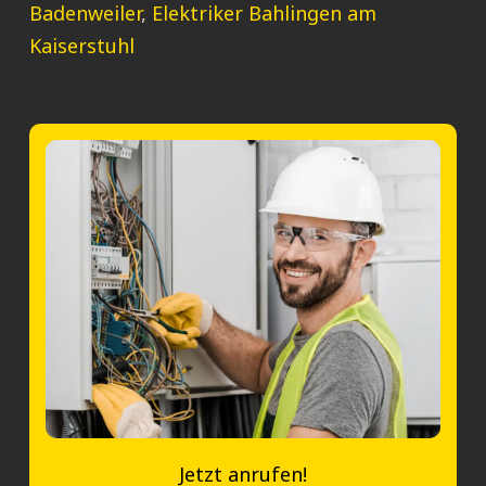
Badenweiler
,
Elektriker Bahlingen am
Kaiserstuhl
Jetzt anrufen!