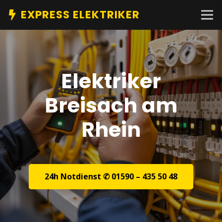
EXPRESS ELEKTRIKER
Elektriker
Breisach am
Rhein
24h Notdienst ✆ 01590 – 435 50 48