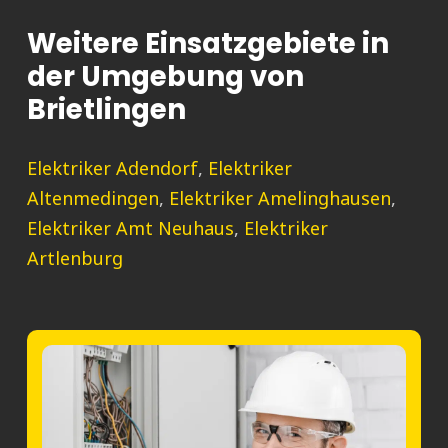
Weitere Einsatzgebiete in
der Umgebung von
Brietlingen
Elektriker Adendorf
,
Elektriker
Altenmedingen
,
Elektriker Amelinghausen
,
Elektriker Amt Neuhaus
,
Elektriker
Artlenburg