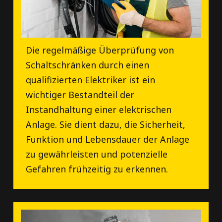
Die regelmäßige Überprüfung von
Schaltschränken durch einen
qualifizierten Elektriker ist ein
wichtiger Bestandteil der
Instandhaltung einer elektrischen
Anlage. Sie dient dazu, die Sicherheit,
Funktion und Lebensdauer der Anlage
zu gewährleisten und potenzielle
Gefahren frühzeitig zu erkennen.