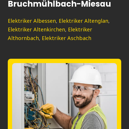
Bruchmühlbach-Miesau
Elektriker Albessen
,
Elektriker Altenglan
,
Elektriker Altenkirchen
,
Elektriker
Althornbach
,
Elektriker Aschbach