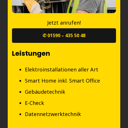
Jetzt anrufen!
✆ 01590 – 435 50 48
Leistungen
Elektroinstallationen aller Art
Smart Home inkl. Smart Office
Gebäudetechnik
E-Check
Datennetzwerktechnik