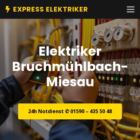
EXPRESS ELEKTRIKER
Elektriker
Bruchmühlbach-
Miesau
24h Notdienst ✆ 01590 – 435 50 48