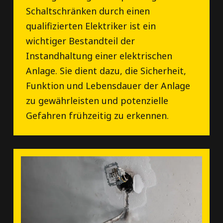
Schaltschränken durch einen
qualifizierten Elektriker ist ein
wichtiger Bestandteil der
Instandhaltung einer elektrischen
Anlage. Sie dient dazu, die Sicherheit,
Funktion und Lebensdauer der Anlage
zu gewährleisten und potenzielle
Gefahren frühzeitig zu erkennen.