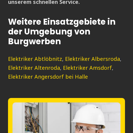
unserem schnellen Service.
Weitere Einsatzgebiete in
der Umgebung von
Burgwerben
Elektriker Abtlöbnitz
,
Elektriker Albersroda
,
Elektriker Altenroda
,
Elektriker Amsdorf
,
Elektriker Angersdorf bei Halle