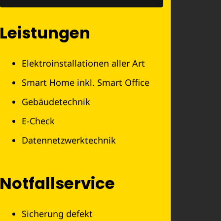
Leistungen
Elektroinstallationen aller Art
Smart Home inkl. Smart Office
Gebäudetechnik
E-Check
Datennetzwerktechnik
Notfallservice
Sicherung defekt