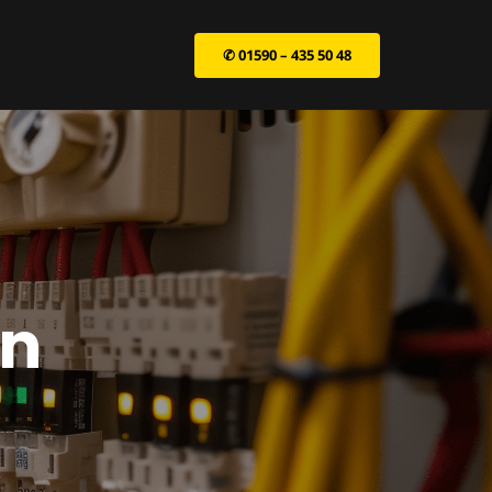
✆ 01590 – 435 50 48
en