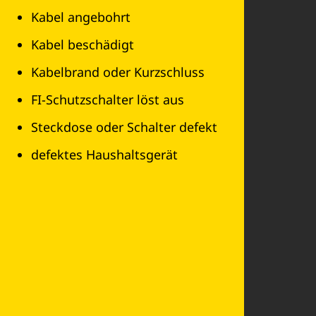
Kabel angebohrt
Kabel beschädigt
Kabelbrand oder Kurzschluss
FI-Schutzschalter löst aus
Steckdose oder Schalter defekt
defektes Haushaltsgerät