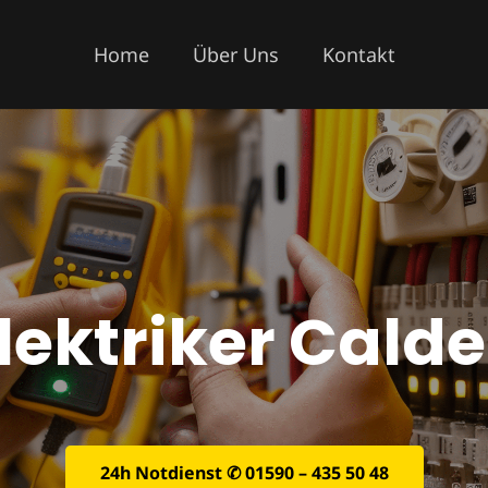
Home
Über Uns
Kontakt
lektriker Cald
24h Notdienst ✆ 01590 – 435 50 48