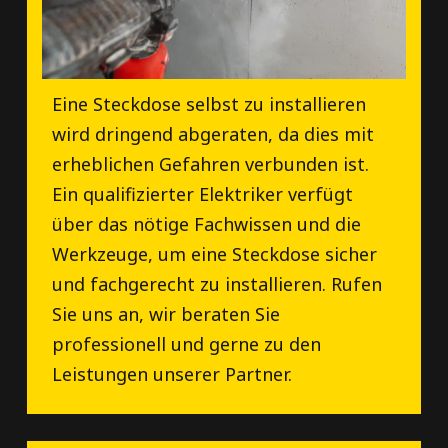
Eine Steckdose selbst zu installieren
wird dringend abgeraten, da dies mit
erheblichen Gefahren verbunden ist.
Ein qualifizierter Elektriker verfügt
über das nötige Fachwissen und die
Werkzeuge, um eine Steckdose sicher
und fachgerecht zu installieren. Rufen
Sie uns an, wir beraten Sie
professionell und gerne zu den
Leistungen unserer Partner.