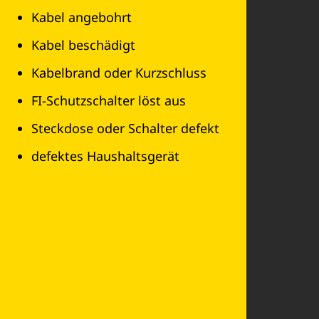
Kabel angebohrt
Kabel beschädigt
Kabelbrand oder Kurzschluss
FI-Schutzschalter löst aus
Steckdose oder Schalter defekt
defektes Haushaltsgerät