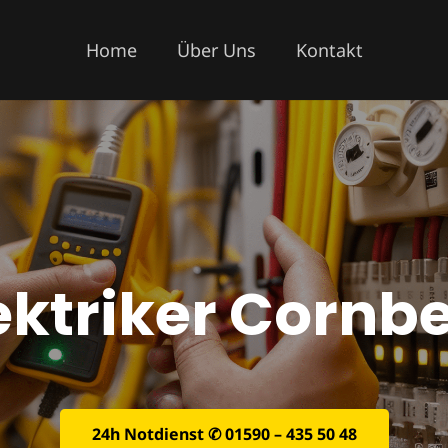
Home
Über Uns
Kontakt
ektriker Cornb
24h Notdienst ✆ 01590 – 435 50 48