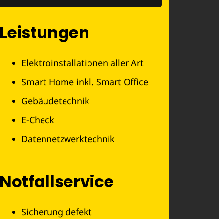
Leistungen
Elektroinstallationen aller Art
Smart Home inkl. Smart Office
Gebäudetechnik
E-Check
Datennetzwerktechnik
Notfallservice
Sicherung defekt