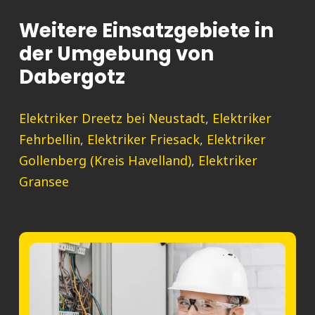
Weitere Einsatzgebiete in
der Umgebung von
Dabergotz
Elektriker Dreetz bei Neustadt
,
Elektriker
Fehrbellin
,
Elektriker Friesack
,
Elektriker
Gollenberg (Kreis Havelland)
,
Elektriker
Gransee