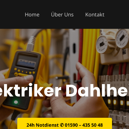
Home
Über Uns
Kontakt
ektriker Dahlh
24h Notdienst ✆ 01590 – 435 50 48