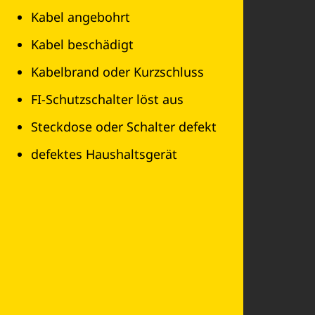
Kabel angebohrt
Kabel beschädigt
Kabelbrand oder Kurzschluss
FI-Schutzschalter löst aus
Steckdose oder Schalter defekt
defektes Haushaltsgerät