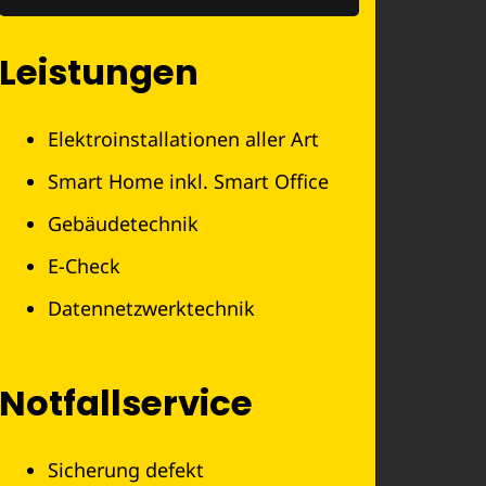
Leistungen
Elektroinstallationen aller Art
Smart Home inkl. Smart Office
Gebäudetechnik
E-Check
Datennetzwerktechnik
Notfallservice
Sicherung defekt