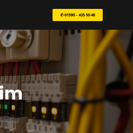
✆ 01590 – 435 50 48
eim