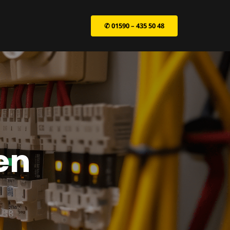
✆ 01590 – 435 50 48
en