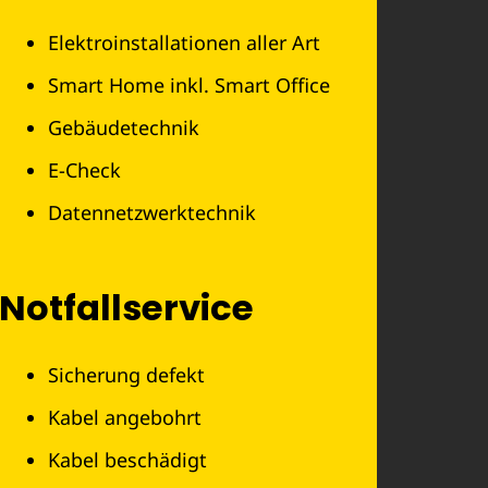
Elektroinstallationen aller Art
Smart Home inkl. Smart Office
Gebäudetechnik
E-Check
Datennetzwerktechnik
Notfallservice
Sicherung defekt
Kabel angebohrt
Kabel beschädigt